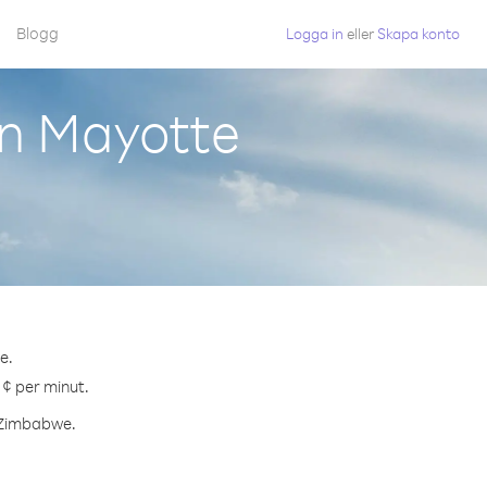
Blogg
Logga in
eller
Skapa konto
n Mayotte
e.
 ¢ per minut.
l Zimbabwe.