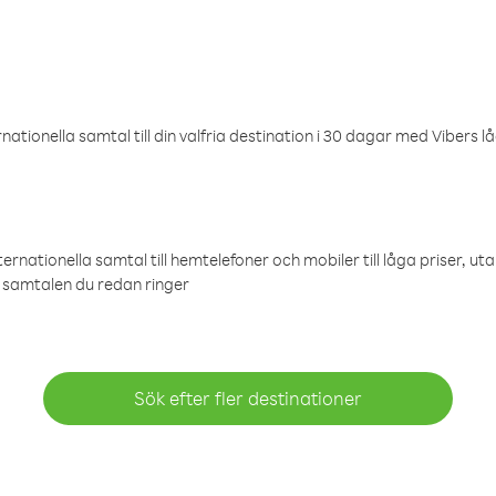
ationella samtal till din valfria destination i 30 dagar med Vibers lå
ternationella samtal till hemtelefoner och mobiler till låga priser, ut
samtalen du redan ringer
Sök efter fler destinationer