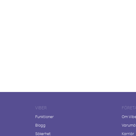
VIBER
FÖRET
Funktioner
Om Vib
Blogg
Varumär
Säkerhet
Karriär