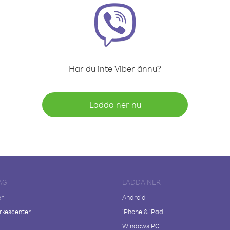
Har du inte Viber ännu?
Ladda ner nu
AG
LADDA NER
er
Android
kescenter
iPhone & iPad
Windows PC