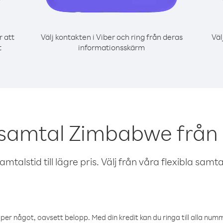
r att
Välj kontakten i Viber och ring från deras
Väl
t
informationsskärm
 samtal Zimbabwe från
talstid till lägre pris. Välj från våra flexibla samtals
öper något, oavsett belopp. Med din kredit kan du ringa till alla numme