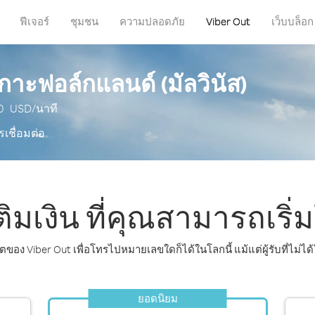
ฟีเจอร์
ชุมชน
ความปลอดภัย
Viber Out
เว็บบล็อก
กาะฟอล์กแลนด์ (มัลวินัส)
0
USD/นาที
รเชื่อมต่อ
มเงิน ที่คุณสามารถเริ่ม
ิตของ Viber Out เพื่อโทรไปหมายเลขใดก็ได้ในโลกนี้ แม้แต่ผู้รับที่ไม่ได้
ยอดนิยม