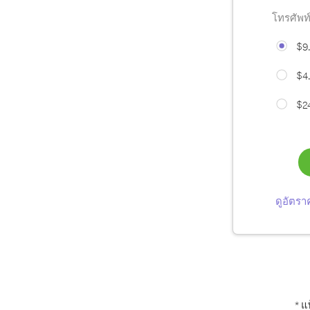
โทรศัพท์
$9
$4
$2
ดูอัตรา
* 