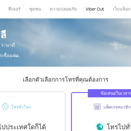
ฟีเจอร์
ชุมชน
ความปลอดภัย
Viber Out
เว็บบล็อก
ลี
¢/นาที
รเชื่อมต่อ
เลือกตัวเลือกการโทรที่คุณต้องการ
ข้อเสนอในเวลา
โทรทั่วโลก
แพ็คเกจสมาชิก
ปประเทศใดก็ได้
โทรไปทั