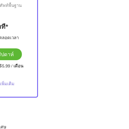
ัพท์พื้นฐาน
ที*
้ตลอดเวลา
ัปดาห์
$5.99
/ เดือน
เพิ่มเติม
เศษ