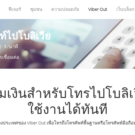
ฟีเจอร์
ชุมชน
ความปลอดภัย
Viber Out
เว็บบล็อก
ท์ไปโบลิเวีย
6
¢/นาที
รเชื่อมต่อ
มเงินสำหรับโทรไปโบลิเวี
ใช้งานได้ทันที
างประเทศของ Viber Out เพื่อโทรถึงโทรศัพท์พื้นฐานหรือโทรศัพท์มือถื