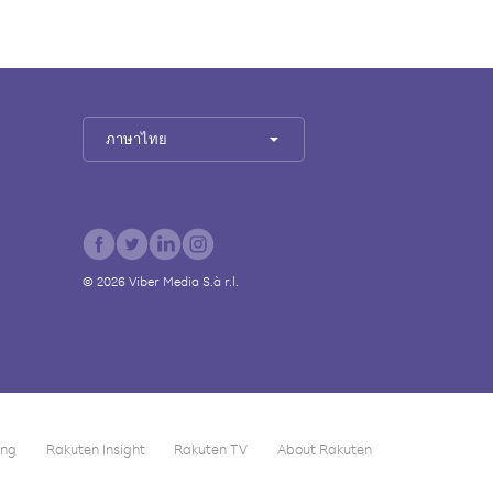
ภาษาไทย
©
2026
Viber Media S.à r.l.
ing
Rakuten Insight
Rakuten TV
About Rakuten