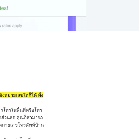
ังหมายเลขใดก็ได้ ทั้ง
ารโทรในพื้นที่หรือโทร
าคาส่วนลด คุณก็สามารถ
งหมายเลขโทรศัพท์บ้าน