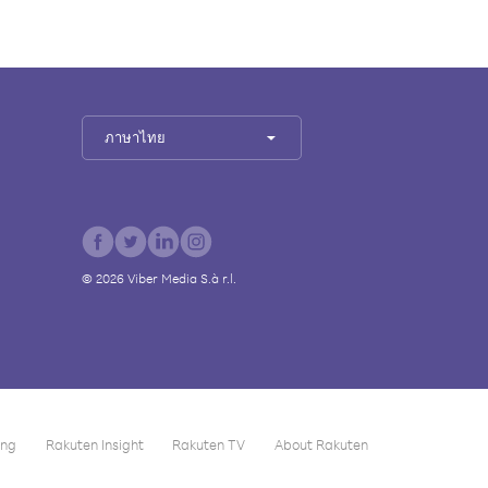
ภาษาไทย
©
2026
Viber Media S.à r.l.
ing
Rakuten Insight
Rakuten TV
About Rakuten