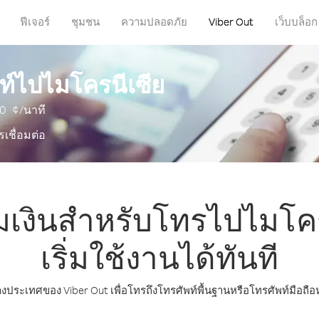
ฟีเจอร์
ชุมชน
ความปลอดภัย
Viber Out
เว็บบล็อก
ท์ไปไมโครนีเซีย
.0
¢/นาที
รเชื่อมต่อ
มเงินสำหรับโทรไปไมโคร
เริ่มใช้งานได้ทันที
างประเทศของ Viber Out เพื่อโทรถึงโทรศัพท์พื้นฐานหรือโทรศัพท์มือถื