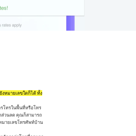
ังหมายเลขใดก็ได้ ทั้ง
ารโทรในพื้นที่หรือโทร
าคาส่วนลด คุณก็สามารถ
งหมายเลขโทรศัพท์บ้าน