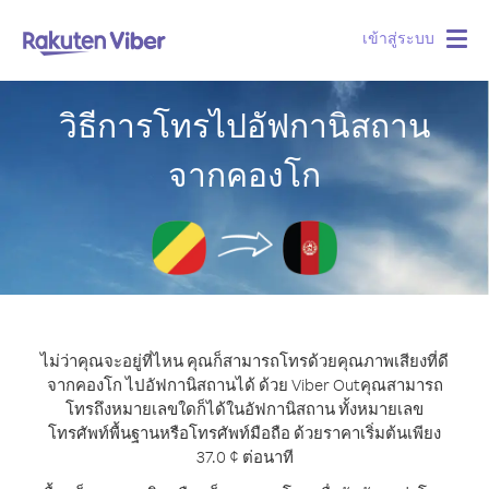
เข้าสู่ระบบ
Togg
navig
วิธีการโทรไปอัฟกานิสถาน
จากคองโก
ไม่ว่าคุณจะอยู่ที่ไหน คุณก็สามารถโทรด้วยคุณภาพเสียงที่ดี
จากคองโก ไปอัฟกานิสถานได้ ด้วย Viber Out
คุณสามารถ
โทรถึงหมายเลขใดก็ได้ในอัฟกานิสถาน ทั้งหมายเลข
โทรศัพท์พื้นฐานหรือโทรศัพท์มือถือ ด้วยราคาเริ่มต้นเพียง
37.0 ¢ ต่อนาที