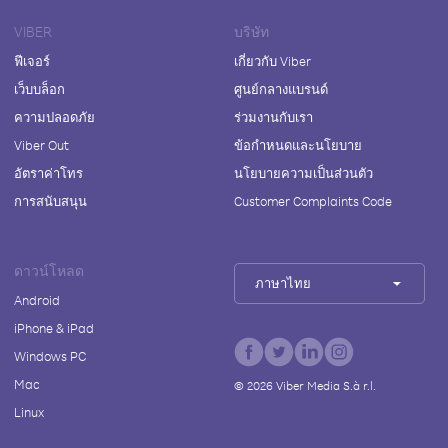
VIBER
บริษัท
ฟีเจอร์
เกี่ยวกับ Viber
เว็บบล็อก
ศูนย์กลางแบรนด์
ความปลอดภัย
ร่วมงานกับเรา
Viber Out
ข้อกำหนดและนโยบาย
อัตราค่าโทร
นโยบายความเป็นส่วนตัว
การสนับสนุน
Customer Complaints Code
ดาวน์โหลด
ภาษาไทย
Android
iPhone & iPad
Windows PC
Mac
©
2026
Viber Media S.à r.l.
Linux