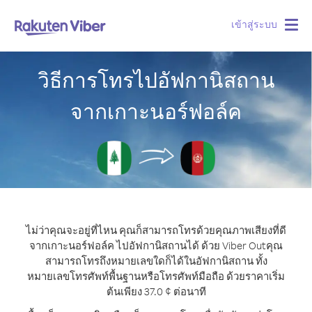
เข้าสู่ระบบ
Togg
navig
วิธีการโทรไปอัฟกานิสถาน
จากเกาะนอร์ฟอล์ค
ไม่ว่าคุณจะอยู่ที่ไหน คุณก็สามารถโทรด้วยคุณภาพเสียงที่ดี
จากเกาะนอร์ฟอล์ค ไปอัฟกานิสถานได้ ด้วย Viber Out
คุณ
สามารถโทรถึงหมายเลขใดก็ได้ในอัฟกานิสถาน ทั้ง
หมายเลขโทรศัพท์พื้นฐานหรือโทรศัพท์มือถือ ด้วยราคาเริ่ม
ต้นเพียง 37.0 ¢ ต่อนาที