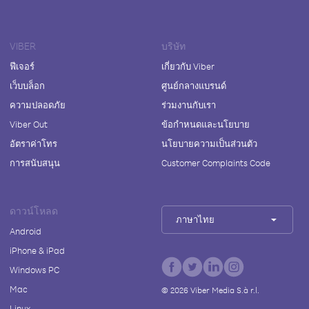
VIBER
บริษัท
ฟีเจอร์
เกี่ยวกับ Viber
เว็บบล็อก
ศูนย์กลางแบรนด์
ความปลอดภัย
ร่วมงานกับเรา
Viber Out
ข้อกำหนดและนโยบาย
อัตราค่าโทร
นโยบายความเป็นส่วนตัว
การสนับสนุน
Customer Complaints Code
ดาวน์โหลด
ภาษาไทย
Android
iPhone & iPad
Windows PC
Mac
©
2026
Viber Media S.à r.l.
Linux