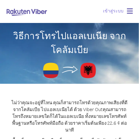
เข้าสู่ระบบ
Togg
navig
วิธีการโทรไปแอลเบเนีย จาก
โคลัมเบีย
ไม่ว่าคุณจะอยู่ที่ไหน คุณก็สามารถโทรด้วยคุณภาพเสียงที่ดี
จากโคลัมเบีย ไปแอลเบเนียได้ ด้วย Viber Out
คุณสามารถ
โทรถึงหมายเลขใดก็ได้ในแอลเบเนีย ทั้งหมายเลขโทรศัพท์
พื้นฐานหรือโทรศัพท์มือถือ ด้วยราคาเริ่มต้นเพียง 22.6 ¢ ต่อ
นาที