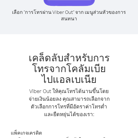
เลือก "การโทรผ่าน Viber Out" จาก เมนูส่วนหัวของการ
สนทนา
เคล็ดลับสำหรับการ
โทรจากโคลัมเบีย
ไปแอลเบเนีย
Viber Out ให้คุณโทรได้นานขึ้นโดย
จ่ายเงินน้อยลง คุณสามารถเลือกจาก
ตัวเลือกการโทรที่มีอัตราค่าโทรต่ำ
และยืดหยุ่นได้ของเรา:
แพ็คเกจเครดิต