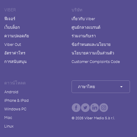
VIBER
บริษัท
ฟีเจอร์
เกี่ยวกับ Viber
เว็บบล็อก
ศูนย์กลางแบรนด์
ความปลอดภัย
ร่วมงานกับเรา
Viber Out
ข้อกำหนดและนโยบาย
อัตราค่าโทร
นโยบายความเป็นส่วนตัว
การสนับสนุน
Customer Complaints Code
ดาวน์โหลด
ภาษาไทย
Android
iPhone & iPad
Windows PC
Mac
©
2026
Viber Media S.à r.l.
Linux