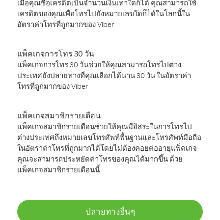
เมื่อคุณซื้อเครดิตเป็นจำนวนเงินเท่าใดก็ได้ คุณสามารถใช้
เครดิตของคุณเพื่อโทรไปยังหมายเลขใดก็ได้ในโลกนี้ใน
อัตราค่าโทรที่ถูกมากของ Viber
แพ็คเกจการโทร 30 วัน
แพ็คเกจการโทร 30 วันช่วยให้คุณสามารถโทรไปต่าง
ประเทศยังปลายทางที่คุณเลือกได้นาน 30 วัน ในอัตราค่า
โทรที่ถูกมากของ Viber
แพ็คเกจสมาชิกรายเดือน
แพ็คเกจสมาชิกรายเดือนช่วยให้คุณมีอิสระในการโทรไป
ต่างประเทศถึงหมายเลขโทรศัพท์พื้นฐานและโทรศัพท์มือถือ
ในอัตราค่าโทรที่ถูกมากได้โดยไม่ต้องคอยต่ออายุแพ็คเกจ
คุณจะสามารถประหยัดค่าโทรของคุณได้มากขึ้น ด้วย
แพ็คเกจสมาชิกรายเดือนนี้
ปลายทางอื่นๆ