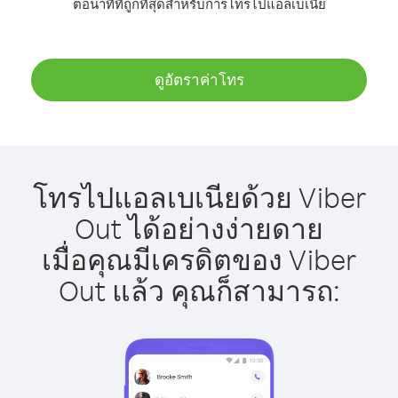
ต่อนาทีที่ถูกที่สุดสำหรับการโทรไปแอลเบเนีย
ดูอัตราค่าโทร
โทรไปแอลเบเนียด้วย Viber
Out ได้อย่างง่ายดาย
เมื่อคุณมีเครดิตของ Viber
Out แล้ว คุณก็สามารถ: