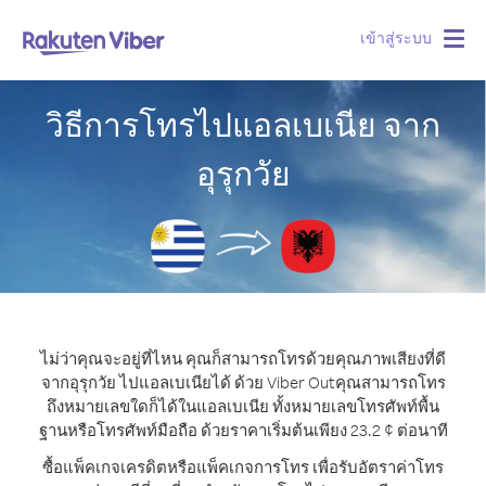
เข้าสู่ระบบ
Togg
navig
วิธีการโทรไปแอลเบเนีย จาก
อุรุกวัย
ไม่ว่าคุณจะอยู่ที่ไหน คุณก็สามารถโทรด้วยคุณภาพเสียงที่ดี
จากอุรุกวัย ไปแอลเบเนียได้ ด้วย Viber Out
คุณสามารถโทร
ถึงหมายเลขใดก็ได้ในแอลเบเนีย ทั้งหมายเลขโทรศัพท์พื้น
ฐานหรือโทรศัพท์มือถือ ด้วยราคาเริ่มต้นเพียง 23.2 ¢ ต่อนาที
ซื้อแพ็คเกจเครดิตหรือแพ็คเกจการโทร เพื่อรับอัตราค่าโทร