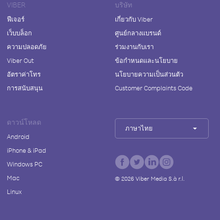
VIBER
บริษัท
ฟีเจอร์
เกี่ยวกับ Viber
เว็บบล็อก
ศูนย์กลางแบรนด์
ความปลอดภัย
ร่วมงานกับเรา
Viber Out
ข้อกำหนดและนโยบาย
อัตราค่าโทร
นโยบายความเป็นส่วนตัว
การสนับสนุน
Customer Complaints Code
ดาวน์โหลด
ภาษาไทย
Android
iPhone & iPad
Windows PC
Mac
©
2026
Viber Media S.à r.l.
Linux