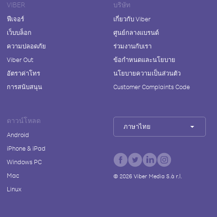
VIBER
บริษัท
ฟีเจอร์
เกี่ยวกับ Viber
เว็บบล็อก
ศูนย์กลางแบรนด์
ความปลอดภัย
ร่วมงานกับเรา
Viber Out
ข้อกำหนดและนโยบาย
อัตราค่าโทร
นโยบายความเป็นส่วนตัว
การสนับสนุน
Customer Complaints Code
ดาวน์โหลด
ภาษาไทย
Android
iPhone & iPad
Windows PC
Mac
©
2026
Viber Media S.à r.l.
Linux