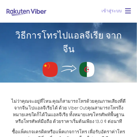
เข้าสู่ระบบ
Togg
navig
วิธีการโทรไปแอลจีเรีย จาก
จีน
ไม่ว่าคุณจะอยู่ที่ไหน คุณก็สามารถโทรด้วยคุณภาพเสียงที่ดี
จากจีน ไปแอลจีเรียได้ ด้วย Viber Out
คุณสามารถโทรถึง
หมายเลขใดก็ได้ในแอลจีเรีย ทั้งหมายเลขโทรศัพท์พื้นฐาน
หรือโทรศัพท์มือถือ ด้วยราคาเริ่มต้นเพียง 13.0 ¢ ต่อนาที
ซื้อแพ็คเกจเครดิตหรือแพ็คเกจการโทร เพื่อรับอัตราค่าโทร