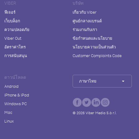
VIBER
บริษัท
ฟีเจอร์
เกี่ยวกับ Viber
เว็บบล็อก
ศูนย์กลางแบรนด์
ความปลอดภัย
ร่วมงานกับเรา
Viber Out
ข้อกำหนดและนโยบาย
อัตราค่าโทร
นโยบายความเป็นส่วนตัว
การสนับสนุน
Customer Complaints Code
ดาวน์โหลด
ภาษาไทย
Android
iPhone & iPad
Windows PC
Mac
©
2026
Viber Media S.à r.l.
Linux