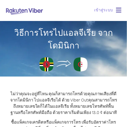
เข้าสู่ระบบ
Togg
navig
วิธีการโทรไปแอลจีเรีย จาก
โดมินิกา
ไม่ว่าคุณจะอยู่ที่ไหน คุณก็สามารถโทรด้วยคุณภาพเสียงที่ดี
จากโดมินิกา ไปแอลจีเรียได้ ด้วย Viber Out
คุณสามารถโทร
ถึงหมายเลขใดก็ได้ในแอลจีเรีย ทั้งหมายเลขโทรศัพท์พื้น
ฐานหรือโทรศัพท์มือถือ ด้วยราคาเริ่มต้นเพียง 13.0 ¢ ต่อนาที
ซื้อแพ็คเกจเครดิตหรือแพ็คเกจการโทร เพื่อรับอัตราค่าโทร