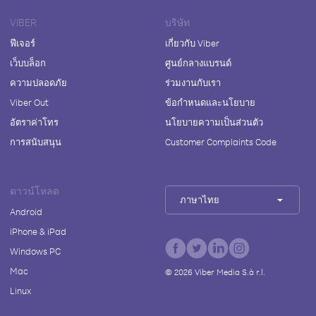
VIBER
บริษัท
ฟีเจอร์
เกี่ยวกับ Viber
เว็บบล็อก
ศูนย์กลางแบรนด์
ความปลอดภัย
ร่วมงานกับเรา
Viber Out
ข้อกำหนดและนโยบาย
อัตราค่าโทร
นโยบายความเป็นส่วนตัว
การสนับสนุน
Customer Complaints Code
ดาวน์โหลด
ภาษาไทย
Android
iPhone & iPad
Windows PC
Mac
©
2026
Viber Media S.à r.l.
Linux