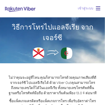
เข้าสู่ระบบ
Togg
navig
วิธีการโทรไปแอลจีเรีย จาก
เจอร์ซี
ไม่ว่าคุณจะอยู่ที่ไหน คุณก็สามารถโทรด้วยคุณภาพเสียงที่ดี
จากเจอร์ซี ไปแอลจีเรียได้ ด้วย Viber Out
คุณสามารถโทร
ถึงหมายเลขใดก็ได้ในแอลจีเรีย ทั้งหมายเลขโทรศัพท์พื้น
ฐานหรือโทรศัพท์มือถือ ด้วยราคาเริ่มต้นเพียง 13.0 ¢ ต่อนาที
ซื้อแพ็คเกจเครดิตหรือแพ็คเกจการโทร เพื่อรับอัตราค่าโทร