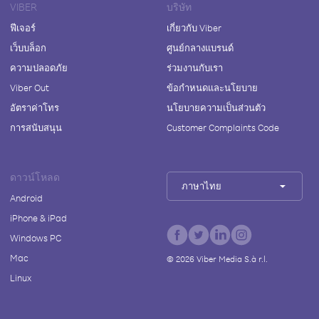
VIBER
บริษัท
ฟีเจอร์
เกี่ยวกับ Viber
เว็บบล็อก
ศูนย์กลางแบรนด์
ความปลอดภัย
ร่วมงานกับเรา
Viber Out
ข้อกำหนดและนโยบาย
อัตราค่าโทร
นโยบายความเป็นส่วนตัว
การสนับสนุน
Customer Complaints Code
ดาวน์โหลด
ภาษาไทย
Android
iPhone & iPad
Windows PC
Mac
©
2026
Viber Media S.à r.l.
Linux