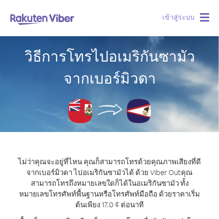
เข้าสู่ระบบ
Togg
navig
วิธีการโทรไปอเมริกันซามัว
จากเบอร์มิวดา
ไม่ว่าคุณจะอยู่ที่ไหน คุณก็สามารถโทรด้วยคุณภาพเสียงที่ดี
จากเบอร์มิวดา ไปอเมริกันซามัวได้ ด้วย Viber Out
คุณ
สามารถโทรถึงหมายเลขใดก็ได้ในอเมริกันซามัว ทั้ง
หมายเลขโทรศัพท์พื้นฐานหรือโทรศัพท์มือถือ ด้วยราคาเริ่ม
ต้นเพียง 17.0 ¢ ต่อนาที