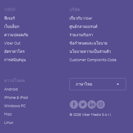
VIBER
บริษัท
ฟีเจอร์
เกี่ยวกับ Viber
เว็บบล็อก
ศูนย์กลางแบรนด์
ความปลอดภัย
ร่วมงานกับเรา
Viber Out
ข้อกำหนดและนโยบาย
อัตราค่าโทร
นโยบายความเป็นส่วนตัว
การสนับสนุน
Customer Complaints Code
ดาวน์โหลด
ภาษาไทย
Android
iPhone & iPad
Windows PC
Mac
©
2026
Viber Media S.à r.l.
Linux