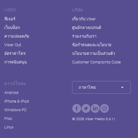
VIBER
บริษัท
ฟีเจอร์
เกี่ยวกับ Viber
เว็บบล็อก
ศูนย์กลางแบรนด์
ความปลอดภัย
ร่วมงานกับเรา
Viber Out
ข้อกำหนดและนโยบาย
อัตราค่าโทร
นโยบายความเป็นส่วนตัว
การสนับสนุน
Customer Complaints Code
ดาวน์โหลด
ภาษาไทย
Android
iPhone & iPad
Windows PC
Mac
©
2026
Viber Media S.à r.l.
Linux