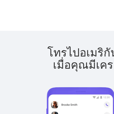
โทรไปอเมริกั
เมื่อคุณมีเค