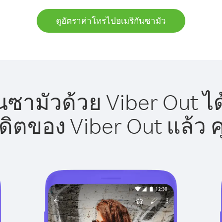
ดูอัตราค่าโทรไปอเมริกันซามัว
นซามัวด้วย Viber Out ได
รดิตของ Viber Out แล้ว