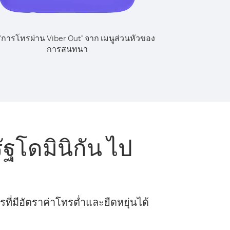
 "การโทรผ่าน Viber Out" จาก เมนูส่วนหัวของ
การสนทนา
โดมินิกัน ไป
ี่มีอัตราค่าโทรต่ำและยืดหยุ่นได้