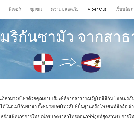
ฟีเจอร์
ชุมชน
ความปลอดภัย
Viber Out
เว็บบล็อก
มริกันซามัว จากสาธ
คุณก็สามารถโทรด้วยคุณภาพเสียงที่ดีจากสาธารณรัฐโดมินิกัน ไปอเมริกัน
นอเมริกันซามัว ทั้งหมายเลขโทรศัพท์พื้นฐานหรือโทรศัพท์มือถือ ด้วยร
ตหรือแพ็คเกจการโทร เพื่อรับอัตราค่าโทรต่อนาทีที่ถูกที่สุดสำหรับการโ