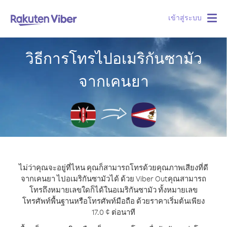
เข้าสู่ระบบ
Togg
navig
วิธีการโทรไปอเมริกันซามัว
จากเคนยา
ไม่ว่าคุณจะอยู่ที่ไหน คุณก็สามารถโทรด้วยคุณภาพเสียงที่ดี
จากเคนยา ไปอเมริกันซามัวได้ ด้วย Viber Out
คุณสามารถ
โทรถึงหมายเลขใดก็ได้ในอเมริกันซามัว ทั้งหมายเลข
โทรศัพท์พื้นฐานหรือโทรศัพท์มือถือ ด้วยราคาเริ่มต้นเพียง
17.0 ¢ ต่อนาที