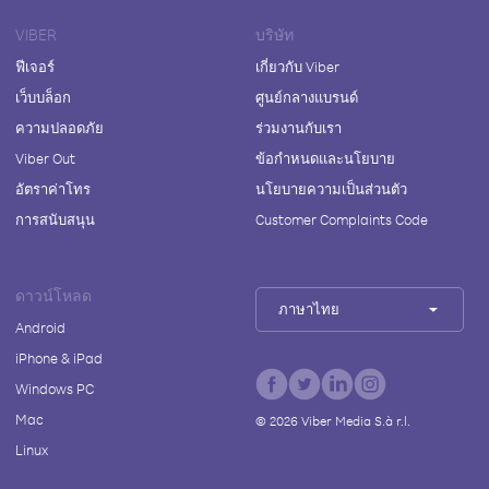
VIBER
บริษัท
ฟีเจอร์
เกี่ยวกับ Viber
เว็บบล็อก
ศูนย์กลางแบรนด์
ความปลอดภัย
ร่วมงานกับเรา
Viber Out
ข้อกำหนดและนโยบาย
อัตราค่าโทร
นโยบายความเป็นส่วนตัว
การสนับสนุน
Customer Complaints Code
ดาวน์โหลด
ภาษาไทย
Android
iPhone & iPad
Windows PC
Mac
©
2026
Viber Media S.à r.l.
Linux