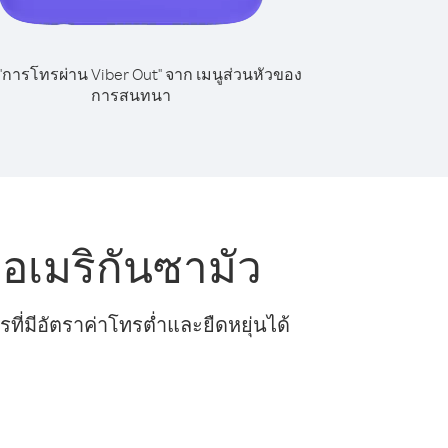
 "การโทรผ่าน Viber Out" จาก เมนูส่วนหัวของ
การสนทนา
เมริกันซามัว
ี่มีอัตราค่าโทรต่ำและยืดหยุ่นได้