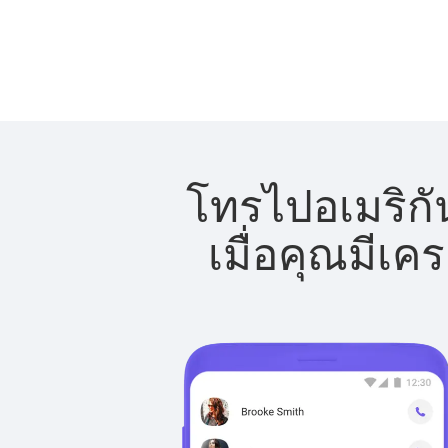
โทรไปอเมริกั
เมื่อคุณมีเค