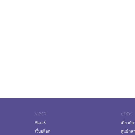
VIBER
บริษัท
ฟีเจอร์
เกี่ยวกับ
เว็บบล็อก
ศูนย์กล