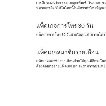
เครดิตของ Viber Out จะถูกเพิ่มเข้าในยอดคงเห
หมายเลขใดก็ได้ในโลกนี้ในอัตราค่าโทรที่ถูก
แพ็คเกจการโทร 30 วัน
แพ็คเกจการโทร 30 วันช่วยให้คุณสามารถโทรไป
แพ็คเกจสมาชิกรายเดือน
แพ็คเกจสมาชิกรายเดือนช่วยให้คุณมีอิสระใน
ต้องคอยต่ออายุแพ็คเกจ คุณจะสามารถประหยัด