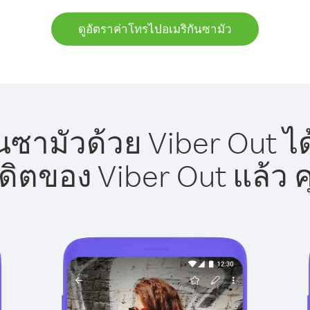
ดูอัตราค่าโทรไปอเมริกันซามัว
นซามัวด้วย Viber Out ได
รดิตของ Viber Out แล้ว