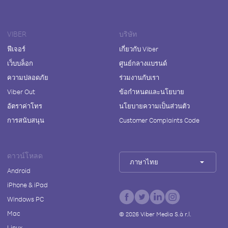
VIBER
บริษัท
ฟีเจอร์
เกี่ยวกับ Viber
เว็บบล็อก
ศูนย์กลางแบรนด์
ความปลอดภัย
ร่วมงานกับเรา
Viber Out
ข้อกำหนดและนโยบาย
อัตราค่าโทร
นโยบายความเป็นส่วนตัว
การสนับสนุน
Customer Complaints Code
ดาวน์โหลด
ภาษาไทย
Android
iPhone & iPad
Windows PC
Mac
©
2026
Viber Media S.à r.l.
Linux