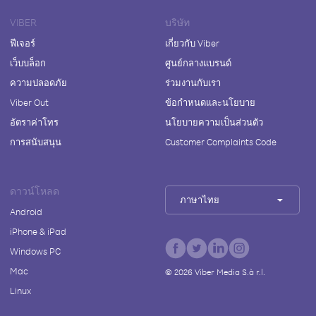
VIBER
บริษัท
ฟีเจอร์
เกี่ยวกับ Viber
เว็บบล็อก
ศูนย์กลางแบรนด์
ความปลอดภัย
ร่วมงานกับเรา
Viber Out
ข้อกำหนดและนโยบาย
อัตราค่าโทร
นโยบายความเป็นส่วนตัว
การสนับสนุน
Customer Complaints Code
ดาวน์โหลด
ภาษาไทย
Android
iPhone & iPad
Windows PC
Mac
©
2026
Viber Media S.à r.l.
Linux