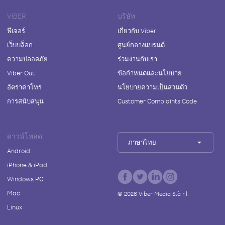
VIBER
บริษัท
ฟีเจอร์
เกี่ยวกับ Viber
เว็บบล็อก
ศูนย์กลางแบรนด์
ความปลอดภัย
ร่วมงานกับเรา
Viber Out
ข้อกำหนดและนโยบาย
อัตราค่าโทร
นโยบายความเป็นส่วนตัว
การสนับสนุน
Customer Complaints Code
ดาวน์โหลด
ภาษาไทย
Android
iPhone & iPad
Windows PC
Mac
©
2026
Viber Media S.à r.l.
Linux