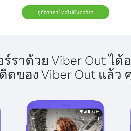
ดูอัตราค่าโทรไปอันดอร์รา
์ราด้วย Viber Out ได้อ
รดิตของ Viber Out แล้ว