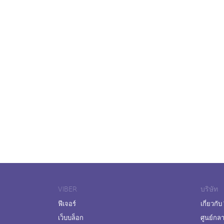
VIBER
บริษัท
ฟีเจอร์
เกี่ยวกับ
เว็บบล็อก
ศูนย์กล