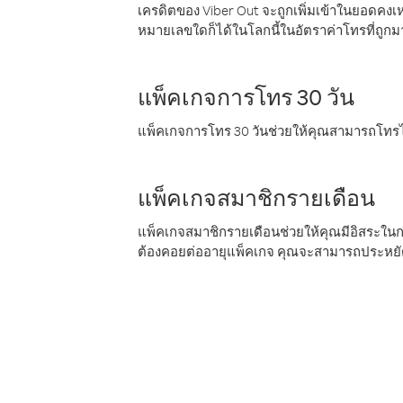
เครดิตของ Viber Out จะถูกเพิ่มเข้าในยอดคงเห
หมายเลขใดก็ได้ในโลกนี้ในอัตราค่าโทรที่ถูก
แพ็คเกจการโทร 30 วัน
แพ็คเกจการโทร 30 วันช่วยให้คุณสามารถโทรไป
แพ็คเกจสมาชิกรายเดือน
แพ็คเกจสมาชิกรายเดือนช่วยให้คุณมีอิสระใน
ต้องคอยต่ออายุแพ็คเกจ คุณจะสามารถประหยัด