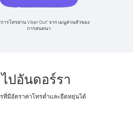
 "การโทรผ่าน Viber Out" จาก เมนูส่วนหัวของ
การสนทนา
ไปอันดอร์รา
ี่มีอัตราค่าโทรต่ำและยืดหยุ่นได้