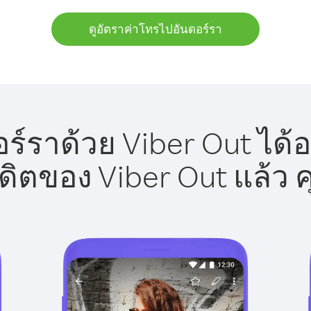
ดูอัตราค่าโทรไปอันดอร์รา
์ราด้วย Viber Out ได้อ
รดิตของ Viber Out แล้ว