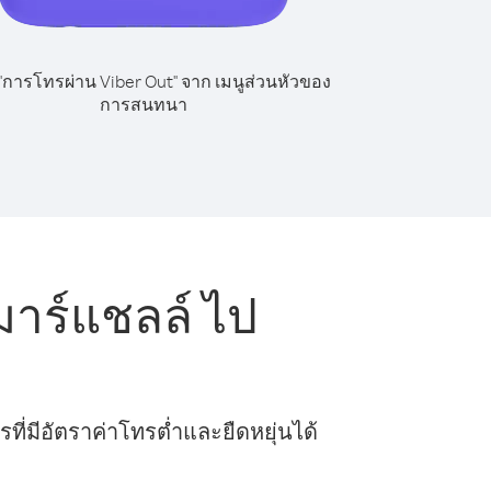
 "การโทรผ่าน Viber Out" จาก เมนูส่วนหัวของ
การสนทนา
าร์แชลล์ ไป
ี่มีอัตราค่าโทรต่ำและยืดหยุ่นได้