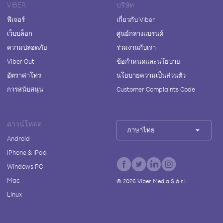
VIBER
บริษัท
ฟีเจอร์
เกี่ยวกับ Viber
เว็บบล็อก
ศูนย์กลางแบรนด์
ความปลอดภัย
ร่วมงานกับเรา
Viber Out
ข้อกำหนดและนโยบาย
อัตราค่าโทร
นโยบายความเป็นส่วนตัว
การสนับสนุน
Customer Complaints Code
ดาวน์โหลด
ภาษาไทย
Android
iPhone & iPad
Windows PC
Mac
©
2026
Viber Media S.à r.l.
Linux