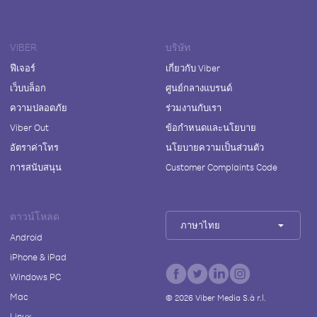
VIBER
บริษัท
ฟีเจอร์
เกี่ยวกับ Viber
เว็บบล็อก
ศูนย์กลางแบรนด์
ความปลอดภัย
ร่วมงานกับเรา
Viber Out
ข้อกำหนดและนโยบาย
อัตราค่าโทร
นโยบายความเป็นส่วนตัว
การสนับสนุน
Customer Complaints Code
ดาวน์โหลด
ภาษาไทย
Android
iPhone & iPad
Windows PC
Mac
©
2026
Viber Media S.à r.l.
Linux