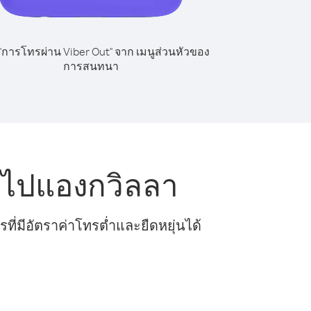
 "การโทรผ่าน Viber Out" จาก เมนูส่วนหัวของ
การสนทนา
 ไปแองกวิลลา
ี่มีอัตราค่าโทรต่ำและยืดหยุ่นได้