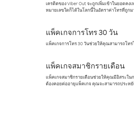
เครดิตของ Viber Out จะถูกเพิ่มเข้าในยอดคงเห
หมายเลขใดก็ได้ในโลกนี้ในอัตราค่าโทรที่ถูก
แพ็คเกจการโทร 30 วัน
แพ็คเกจการโทร 30 วันช่วยให้คุณสามารถโทรไป
แพ็คเกจสมาชิกรายเดือน
แพ็คเกจสมาชิกรายเดือนช่วยให้คุณมีอิสระใน
ต้องคอยต่ออายุแพ็คเกจ คุณจะสามารถประหยัด