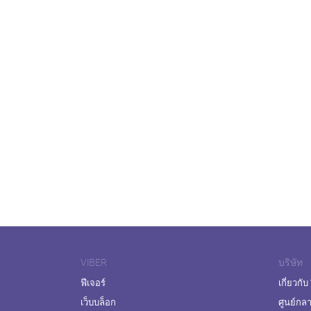
VIBER
บริษัท
ฟีเจอร์
เกี่ยวกับ
เว็บบล็อก
ศูนย์กล