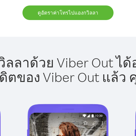
ดูอัตราค่าโทรไปแองกวิลลา
ลลาด้วย Viber Out ได้
รดิตของ Viber Out แล้ว