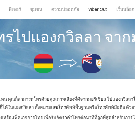
ฟีเจอร์
ชุมชน
ความปลอดภัย
Viber Out
เว็บบล็อก
โทรไปแองกวิลลา จากม
ที่ไหน คุณก็สามารถโทรด้วยคุณภาพเสียงที่ดีจากมอริเชียส ไปแองกวิลลาได
้ในแองกวิลลา ทั้งหมายเลขโทรศัพท์พื้นฐานหรือโทรศัพท์มือถือ ด้วยราค
ิตหรือแพ็คเกจการโทร เพื่อรับอัตราค่าโทรต่อนาทีที่ถูกที่สุดสำหรับก