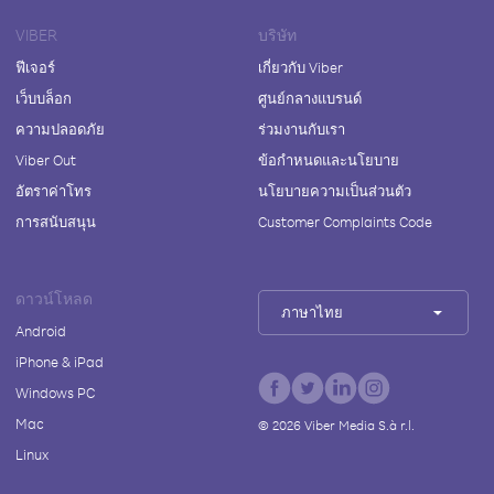
VIBER
บริษัท
ฟีเจอร์
เกี่ยวกับ Viber
เว็บบล็อก
ศูนย์กลางแบรนด์
ความปลอดภัย
ร่วมงานกับเรา
Viber Out
ข้อกำหนดและนโยบาย
อัตราค่าโทร
นโยบายความเป็นส่วนตัว
การสนับสนุน
Customer Complaints Code
ดาวน์โหลด
ภาษาไทย
Android
iPhone & iPad
Windows PC
Mac
©
2026
Viber Media S.à r.l.
Linux