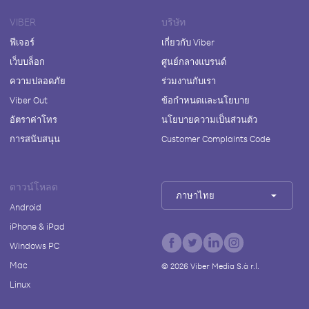
VIBER
บริษัท
ฟีเจอร์
เกี่ยวกับ Viber
เว็บบล็อก
ศูนย์กลางแบรนด์
ความปลอดภัย
ร่วมงานกับเรา
Viber Out
ข้อกำหนดและนโยบาย
อัตราค่าโทร
นโยบายความเป็นส่วนตัว
การสนับสนุน
Customer Complaints Code
ดาวน์โหลด
ภาษาไทย
Android
iPhone & iPad
Windows PC
Mac
©
2026
Viber Media S.à r.l.
Linux