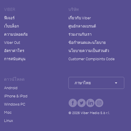
VIBER
บริษัท
ฟีเจอร์
เกี่ยวกับ Viber
เว็บบล็อก
ศูนย์กลางแบรนด์
ความปลอดภัย
ร่วมงานกับเรา
Viber Out
ข้อกำหนดและนโยบาย
อัตราค่าโทร
นโยบายความเป็นส่วนตัว
การสนับสนุน
Customer Complaints Code
ดาวน์โหลด
ภาษาไทย
Android
iPhone & iPad
Windows PC
Mac
©
2026
Viber Media S.à r.l.
Linux