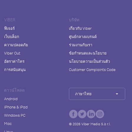
VIBER
บริษัท
ฟีเจอร์
เกี่ยวกับ Viber
เว็บบล็อก
ศูนย์กลางแบรนด์
ความปลอดภัย
ร่วมงานกับเรา
Viber Out
ข้อกำหนดและนโยบาย
อัตราค่าโทร
นโยบายความเป็นส่วนตัว
การสนับสนุน
Customer Complaints Code
ดาวน์โหลด
ภาษาไทย
Android
iPhone & iPad
Windows PC
Mac
©
2026
Viber Media S.à r.l.
Linux