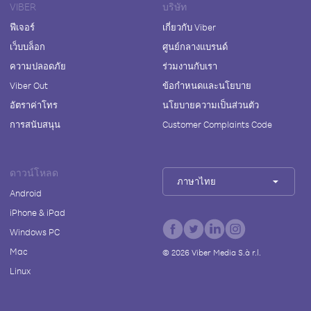
VIBER
บริษัท
ฟีเจอร์
เกี่ยวกับ Viber
เว็บบล็อก
ศูนย์กลางแบรนด์
ความปลอดภัย
ร่วมงานกับเรา
Viber Out
ข้อกำหนดและนโยบาย
อัตราค่าโทร
นโยบายความเป็นส่วนตัว
การสนับสนุน
Customer Complaints Code
ดาวน์โหลด
ภาษาไทย
Android
iPhone & iPad
Windows PC
Mac
©
2026
Viber Media S.à r.l.
Linux