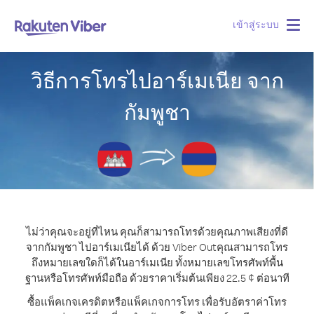
เข้าสู่ระบบ
Togg
navig
วิธีการโทรไปอาร์เมเนีย จาก
กัมพูชา
ไม่ว่าคุณจะอยู่ที่ไหน คุณก็สามารถโทรด้วยคุณภาพเสียงที่ดี
จากกัมพูชา ไปอาร์เมเนียได้ ด้วย Viber Out
คุณสามารถโทร
ถึงหมายเลขใดก็ได้ในอาร์เมเนีย ทั้งหมายเลขโทรศัพท์พื้น
ฐานหรือโทรศัพท์มือถือ ด้วยราคาเริ่มต้นเพียง 22.5 ¢ ต่อนาที
ซื้อแพ็คเกจเครดิตหรือแพ็คเกจการโทร เพื่อรับอัตราค่าโทร