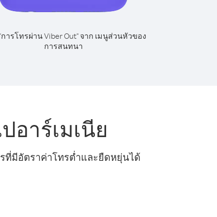
 "การโทรผ่าน Viber Out" จาก เมนูส่วนหัวของ
การสนทนา
ปอาร์เมเนีย
ี่มีอัตราค่าโทรต่ำและยืดหยุ่นได้