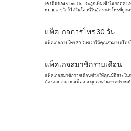
เครดิตของ Viber Out จะถูกเพิ่มเข้าในยอดคงเห
หมายเลขใดก็ได้ในโลกนี้ในอัตราค่าโทรที่ถูก
แพ็คเกจการโทร 30 วัน
แพ็คเกจการโทร 30 วันช่วยให้คุณสามารถโทรไป
แพ็คเกจสมาชิกรายเดือน
แพ็คเกจสมาชิกรายเดือนช่วยให้คุณมีอิสระใน
ต้องคอยต่ออายุแพ็คเกจ คุณจะสามารถประหยัด