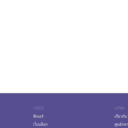
VIBER
บริษัท
ฟีเจอร์
เกี่ยวกับ
เว็บบล็อก
ศูนย์กล