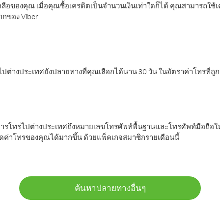
ลือของคุณ เมื่อคุณซื้อเครดิตเป็นจำนวนเงินเท่าใดก็ได้ คุณสามารถใช้
มากของ Viber
ต่างประเทศยังปลายทางที่คุณเลือกได้นาน 30 วัน ในอัตราค่าโทรที่ถู
การโทรไปต่างประเทศถึงหมายเลขโทรศัพท์พื้นฐานและโทรศัพท์มือถือใน
ค่าโทรของคุณได้มากขึ้น ด้วยแพ็คเกจสมาชิกรายเดือนนี้
ค้นหาปลายทางอื่นๆ