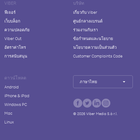
VIBER
บริษัท
ฟีเจอร์
เกี่ยวกับ Viber
เว็บบล็อก
ศูนย์กลางแบรนด์
ความปลอดภัย
ร่วมงานกับเรา
Viber Out
ข้อกำหนดและนโยบาย
อัตราค่าโทร
นโยบายความเป็นส่วนตัว
การสนับสนุน
Customer Complaints Code
ดาวน์โหลด
ภาษาไทย
Android
iPhone & iPad
Windows PC
Mac
©
2026
Viber Media S.à r.l.
Linux