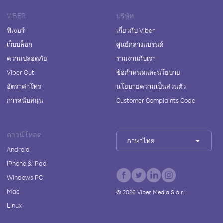
VIBER
บริษัท
ฟีเจอร์
เกี่ยวกับ Viber
เว็บบล็อก
ศูนย์กลางแบรนด์
ความปลอดภัย
ร่วมงานกับเรา
Viber Out
ข้อกำหนดและนโยบาย
อัตราค่าโทร
นโยบายความเป็นส่วนตัว
การสนับสนุน
Customer Complaints Code
ดาวน์โหลด
ภาษาไทย
Android
iPhone & iPad
Windows PC
Mac
©
2026
Viber Media S.à r.l.
Linux