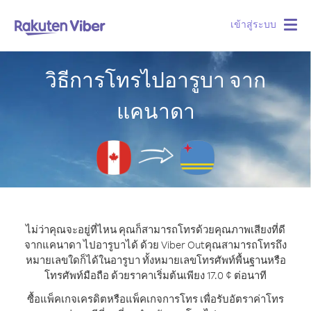
เข้าสู่ระบบ
Togg
navig
วิธีการโทรไปอารูบา จาก
แคนาดา
ไม่ว่าคุณจะอยู่ที่ไหน คุณก็สามารถโทรด้วยคุณภาพเสียงที่ดี
จากแคนาดา ไปอารูบาได้ ด้วย Viber Out
คุณสามารถโทรถึง
หมายเลขใดก็ได้ในอารูบา ทั้งหมายเลขโทรศัพท์พื้นฐานหรือ
โทรศัพท์มือถือ ด้วยราคาเริ่มต้นเพียง 17.0 ¢ ต่อนาที
ซื้อแพ็คเกจเครดิตหรือแพ็คเกจการโทร เพื่อรับอัตราค่าโทร