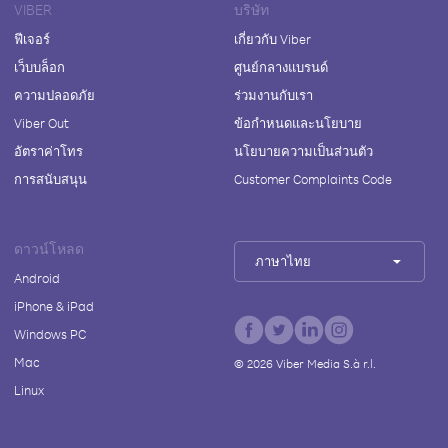
VIBER
บริษัท
ฟีเจอร์
เกี่ยวกับ Viber
เว็บบล็อก
ศูนย์กลางแบรนด์
ความปลอดภัย
ร่วมงานกับเรา
Viber Out
ข้อกำหนดและนโยบาย
อัตราค่าโทร
นโยบายความเป็นส่วนตัว
การสนับสนุน
Customer Complaints Code
ดาวน์โหลด
ภาษาไทย
Android
iPhone & iPad
Windows PC
Mac
©
2026
Viber Media S.à r.l.
Linux