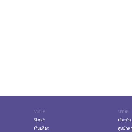
VIBER
บริษัท
ฟีเจอร์
เกี่ยวกับ
เว็บบล็อก
ศูนย์กล