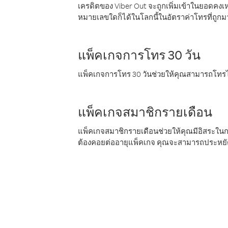
เครดิตของ Viber Out จะถูกเพิ่มเข้าในยอดคงเห
หมายเลขใดก็ได้ในโลกนี้ในอัตราค่าโทรที่ถูก
แพ็คเกจการโทร 30 วัน
แพ็คเกจการโทร 30 วันช่วยให้คุณสามารถโทรไป
แพ็คเกจสมาชิกรายเดือน
แพ็คเกจสมาชิกรายเดือนช่วยให้คุณมีอิสระใน
ต้องคอยต่ออายุแพ็คเกจ คุณจะสามารถประหยัด