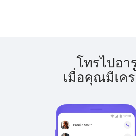
โทรไปอารู
เมื่อคุณมีเค