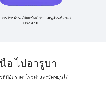
 "การโทรผ่าน Viber Out" จาก เมนูส่วนหัวของ
การสนทนา
นือ ไปอารูบา
ี่มีอัตราค่าโทรต่ำและยืดหยุ่นได้