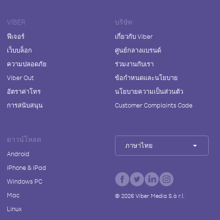
VIBER
บริษัท
ฟีเจอร์
เกี่ยวกับ Viber
เว็บบล็อก
ศูนย์กลางแบรนด์
ความปลอดภัย
ร่วมงานกับเรา
Viber Out
ข้อกำหนดและนโยบาย
อัตราค่าโทร
นโยบายความเป็นส่วนตัว
การสนับสนุน
Customer Complaints Code
ดาวน์โหลด
ภาษาไทย
Android
iPhone & iPad
Windows PC
Mac
©
2026
Viber Media S.à r.l.
Linux