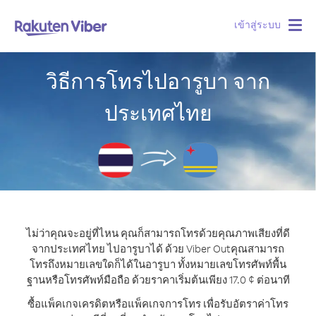
เข้าสู่ระบบ
Togg
navig
วิธีการโทรไปอารูบา จาก
ประเทศไทย
ไม่ว่าคุณจะอยู่ที่ไหน คุณก็สามารถโทรด้วยคุณภาพเสียงที่ดี
จากประเทศไทย ไปอารูบาได้ ด้วย Viber Out
คุณสามารถ
โทรถึงหมายเลขใดก็ได้ในอารูบา ทั้งหมายเลขโทรศัพท์พื้น
ฐานหรือโทรศัพท์มือถือ ด้วยราคาเริ่มต้นเพียง 17.0 ¢ ต่อนาที
ซื้อแพ็คเกจเครดิตหรือแพ็คเกจการโทร เพื่อรับอัตราค่าโทร