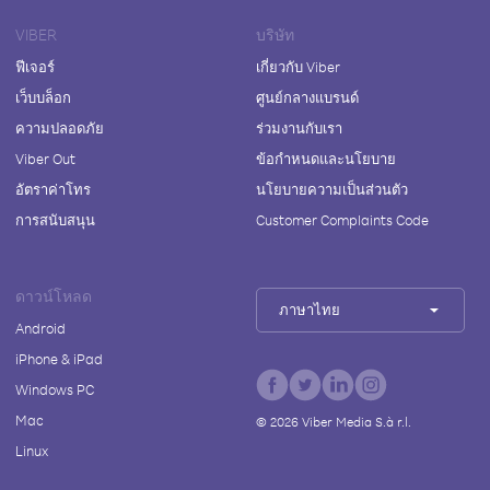
VIBER
บริษัท
ฟีเจอร์
เกี่ยวกับ Viber
เว็บบล็อก
ศูนย์กลางแบรนด์
ความปลอดภัย
ร่วมงานกับเรา
Viber Out
ข้อกำหนดและนโยบาย
อัตราค่าโทร
นโยบายความเป็นส่วนตัว
การสนับสนุน
Customer Complaints Code
ดาวน์โหลด
ภาษาไทย
Android
iPhone & iPad
Windows PC
Mac
©
2026
Viber Media S.à r.l.
Linux