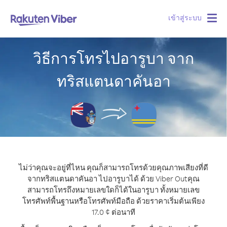
เข้าสู่ระบบ
Togg
navig
วิธีการโทรไปอารูบา จาก
ทริสแตนดาคันอา
ไม่ว่าคุณจะอยู่ที่ไหน คุณก็สามารถโทรด้วยคุณภาพเสียงที่ดี
จากทริสแตนดาคันอา ไปอารูบาได้ ด้วย Viber Out
คุณ
สามารถโทรถึงหมายเลขใดก็ได้ในอารูบา ทั้งหมายเลข
โทรศัพท์พื้นฐานหรือโทรศัพท์มือถือ ด้วยราคาเริ่มต้นเพียง
17.0 ¢ ต่อนาที