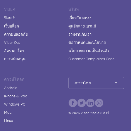
VIBER
บริษัท
ฟีเจอร์
เกี่ยวกับ Viber
เว็บบล็อก
ศูนย์กลางแบรนด์
ความปลอดภัย
ร่วมงานกับเรา
Viber Out
ข้อกำหนดและนโยบาย
อัตราค่าโทร
นโยบายความเป็นส่วนตัว
การสนับสนุน
Customer Complaints Code
ดาวน์โหลด
ภาษาไทย
Android
iPhone & iPad
Windows PC
Mac
©
2026
Viber Media S.à r.l.
Linux