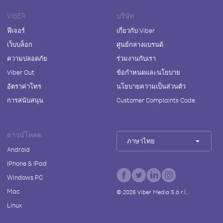
VIBER
บริษัท
ฟีเจอร์
เกี่ยวกับ Viber
เว็บบล็อก
ศูนย์กลางแบรนด์
ความปลอดภัย
ร่วมงานกับเรา
Viber Out
ข้อกำหนดและนโยบาย
อัตราค่าโทร
นโยบายความเป็นส่วนตัว
การสนับสนุน
Customer Complaints Code
ดาวน์โหลด
ภาษาไทย
Android
iPhone & iPad
Windows PC
Mac
©
2026
Viber Media S.à r.l.
Linux