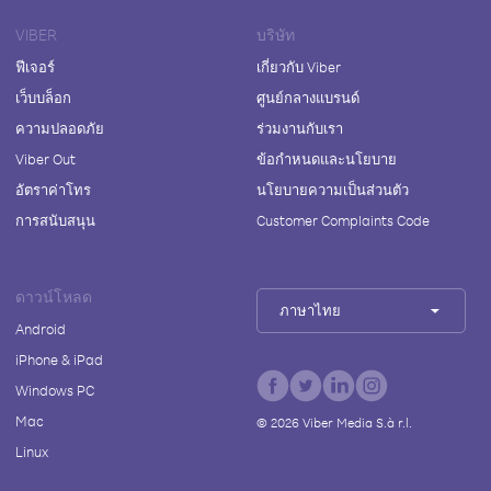
VIBER
บริษัท
ฟีเจอร์
เกี่ยวกับ Viber
เว็บบล็อก
ศูนย์กลางแบรนด์
ความปลอดภัย
ร่วมงานกับเรา
Viber Out
ข้อกำหนดและนโยบาย
อัตราค่าโทร
นโยบายความเป็นส่วนตัว
การสนับสนุน
Customer Complaints Code
ดาวน์โหลด
ภาษาไทย
Android
iPhone & iPad
Windows PC
Mac
©
2026
Viber Media S.à r.l.
Linux