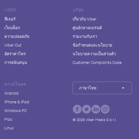
VIBER
บริษัท
ฟีเจอร์
เกี่ยวกับ Viber
เว็บบล็อก
ศูนย์กลางแบรนด์
ความปลอดภัย
ร่วมงานกับเรา
Viber Out
ข้อกำหนดและนโยบาย
อัตราค่าโทร
นโยบายความเป็นส่วนตัว
การสนับสนุน
Customer Complaints Code
ดาวน์โหลด
ภาษาไทย
Android
iPhone & iPad
Windows PC
Mac
©
2026
Viber Media S.à r.l.
Linux