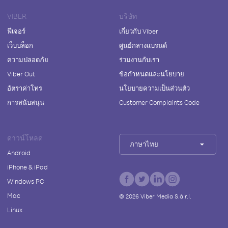
VIBER
บริษัท
ฟีเจอร์
เกี่ยวกับ Viber
เว็บบล็อก
ศูนย์กลางแบรนด์
ความปลอดภัย
ร่วมงานกับเรา
Viber Out
ข้อกำหนดและนโยบาย
อัตราค่าโทร
นโยบายความเป็นส่วนตัว
การสนับสนุน
Customer Complaints Code
ดาวน์โหลด
ภาษาไทย
Android
iPhone & iPad
Windows PC
Mac
©
2026
Viber Media S.à r.l.
Linux