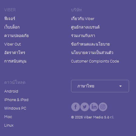
VIBER
บริษัท
ฟีเจอร์
เกี่ยวกับ Viber
เว็บบล็อก
ศูนย์กลางแบรนด์
ความปลอดภัย
ร่วมงานกับเรา
Viber Out
ข้อกำหนดและนโยบาย
อัตราค่าโทร
นโยบายความเป็นส่วนตัว
การสนับสนุน
Customer Complaints Code
ดาวน์โหลด
ภาษาไทย
Android
iPhone & iPad
Windows PC
Mac
©
2026
Viber Media S.à r.l.
Linux