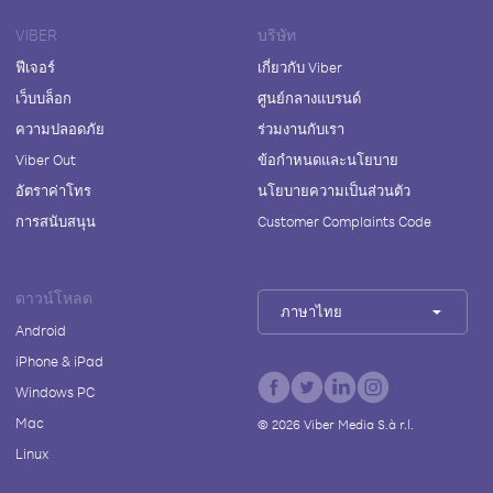
VIBER
บริษัท
ฟีเจอร์
เกี่ยวกับ Viber
เว็บบล็อก
ศูนย์กลางแบรนด์
ความปลอดภัย
ร่วมงานกับเรา
Viber Out
ข้อกำหนดและนโยบาย
อัตราค่าโทร
นโยบายความเป็นส่วนตัว
การสนับสนุน
Customer Complaints Code
ดาวน์โหลด
ภาษาไทย
Android
iPhone & iPad
Windows PC
Mac
©
2026
Viber Media S.à r.l.
Linux