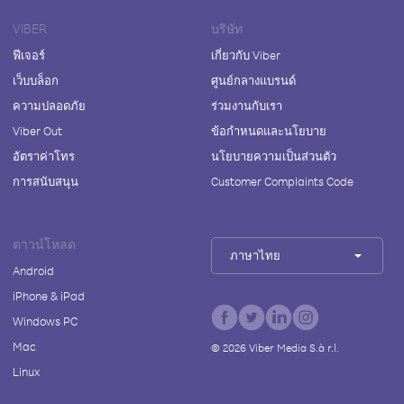
VIBER
บริษัท
ฟีเจอร์
เกี่ยวกับ Viber
เว็บบล็อก
ศูนย์กลางแบรนด์
ความปลอดภัย
ร่วมงานกับเรา
Viber Out
ข้อกำหนดและนโยบาย
อัตราค่าโทร
นโยบายความเป็นส่วนตัว
การสนับสนุน
Customer Complaints Code
ดาวน์โหลด
ภาษาไทย
Android
iPhone & iPad
Windows PC
Mac
©
2026
Viber Media S.à r.l.
Linux