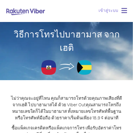
เข้าสู่ระบบ
Togg
navig
วิธีการโทรไปบาฮามาส จาก
เฮติ
ไม่ว่าคุณจะอยู่ที่ไหน คุณก็สามารถโทรด้วยคุณภาพเสียงที่ดี
จากเฮติ ไปบาฮามาสได้ ด้วย Viber Out
คุณสามารถโทรถึง
หมายเลขใดก็ได้ในบาฮามาส ทั้งหมายเลขโทรศัพท์พื้นฐาน
หรือโทรศัพท์มือถือ ด้วยราคาเริ่มต้นเพียง 18.9 ¢ ต่อนาที
ซื้อแพ็คเกจเครดิตหรือแพ็คเกจการโทร เพื่อรับอัตราค่าโทร