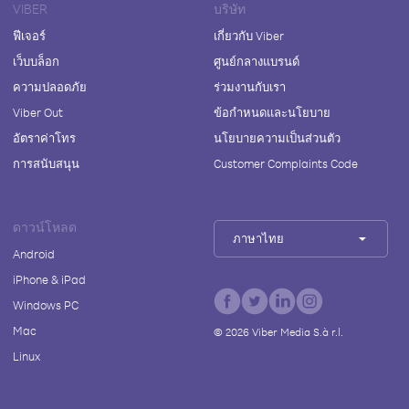
VIBER
บริษัท
ฟีเจอร์
เกี่ยวกับ Viber
เว็บบล็อก
ศูนย์กลางแบรนด์
ความปลอดภัย
ร่วมงานกับเรา
Viber Out
ข้อกำหนดและนโยบาย
อัตราค่าโทร
นโยบายความเป็นส่วนตัว
การสนับสนุน
Customer Complaints Code
ดาวน์โหลด
ภาษาไทย
Android
iPhone & iPad
Windows PC
Mac
©
2026
Viber Media S.à r.l.
Linux