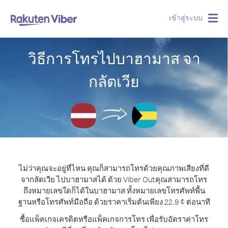
เข้าสู่ระบบ
Togg
navig
วิธีการโทรไปบาฮามาส จา
กลัตเวีย
ไม่ว่าคุณจะอยู่ที่ไหน คุณก็สามารถโทรด้วยคุณภาพเสียงที่ดี
จากลัตเวีย ไปบาฮามาสได้ ด้วย Viber Out
คุณสามารถโทร
ถึงหมายเลขใดก็ได้ในบาฮามาส ทั้งหมายเลขโทรศัพท์พื้น
ฐานหรือโทรศัพท์มือถือ ด้วยราคาเริ่มต้นเพียง 22.9 ¢ ต่อนาที
ซื้อแพ็คเกจเครดิตหรือแพ็คเกจการโทร เพื่อรับอัตราค่าโทร