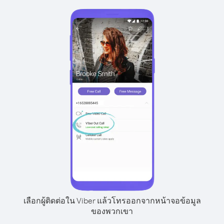
เลือกผู้ติดต่อใน Viber แล้วโทรออกจากหน้าจอข้อมูล
ของพวกเขา