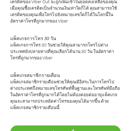
เครดิตของ Viber Out จะถูกเพิ่มเข้าในยอดคงเหลือของคุณ
เมื่อคุณซื้อเครดิตเป็นจำนวนเงินเท่าใดก็ได้ คุณสามารถใช้
เครดิตของคุณเพื่อโทรไปยังหมายเลขใดก็ได้ในโลกนี้ใน
อัตราค่าโทรที่ถูกมากของ Viber
แพ็คเกจการโทร 30 วัน
แพ็คเกจการโทร 30 วันช่วยให้คุณสามารถโทรไปต่าง
ประเทศยังปลายทางที่คุณเลือกได้นาน 30 วัน ในอัตราค่า
โทรที่ถูกมากของ Viber
แพ็คเกจสมาชิกรายเดือน
แพ็คเกจสมาชิกรายเดือนช่วยให้คุณมีอิสระในการโทรไป
ต่างประเทศถึงหมายเลขโทรศัพท์พื้นฐานและโทรศัพท์มือถือ
ในอัตราค่าโทรที่ถูกมากได้โดยไม่ต้องคอยต่ออายุแพ็คเกจ
คุณจะสามารถประหยัดค่าโทรของคุณได้มากขึ้น ด้วย
แพ็คเกจสมาชิกรายเดือนนี้