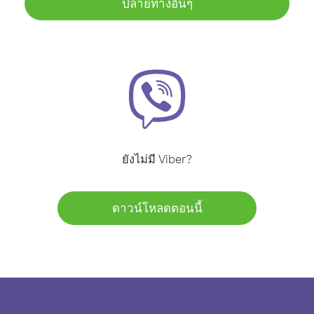
ปลายทางอื่นๆ
ยังไม่มี Viber?
ดาวน์โหลดตอนนี้