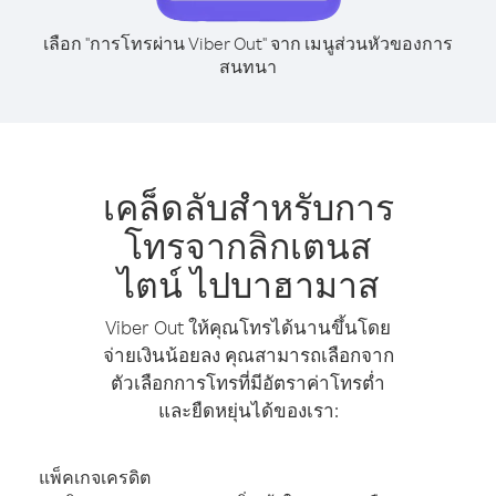
เลือก "การโทรผ่าน Viber Out" จาก เมนูส่วนหัวของการ
สนทนา
เคล็ดลับสำหรับการ
โทรจากลิกเตนส
ไตน์ ไปบาฮามาส
Viber Out ให้คุณโทรได้นานขึ้นโดย
จ่ายเงินน้อยลง คุณสามารถเลือกจาก
ตัวเลือกการโทรที่มีอัตราค่าโทรต่ำ
และยืดหยุ่นได้ของเรา:
แพ็คเกจเครดิต