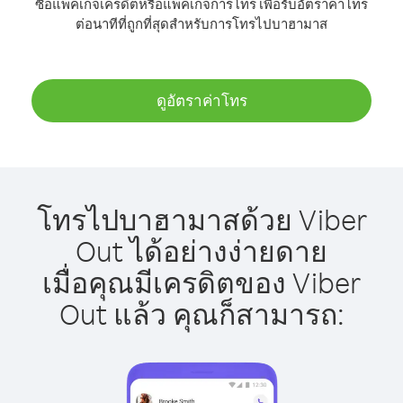
ซื้อแพ็คเกจเครดิตหรือแพ็คเกจการโทร เพื่อรับอัตราค่าโทร
ต่อนาทีที่ถูกที่สุดสำหรับการโทรไปบาฮามาส
ดูอัตราค่าโทร
โทรไปบาฮามาสด้วย Viber
Out ได้อย่างง่ายดาย
เมื่อคุณมีเครดิตของ Viber
Out แล้ว คุณก็สามารถ: