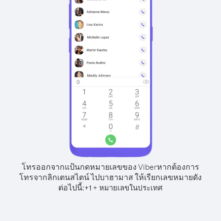
โทรออกจากแป้นกดหมายเลขของ Viber
หากต้องการ
โทรจากลิกเตนสไตน์ ไปบาฮามาส ให้เรียกเลขหมายดัง
ต่อไปนี้:
+
+
1
หมายเลขในประเทศ