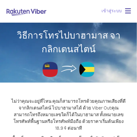
เข้าสู่ระบบ
Togg
navig
วิธีการโทรไปบาฮามาส จา
กลิกเตนสไตน์
ไม่ว่าคุณจะอยู่ที่ไหน คุณก็สามารถโทรด้วยคุณภาพเสียงที่ดี
จากลิกเตนสไตน์ ไปบาฮามาสได้ ด้วย Viber Out
คุณ
สามารถโทรถึงหมายเลขใดก็ได้ในบาฮามาส ทั้งหมายเลข
โทรศัพท์พื้นฐานหรือโทรศัพท์มือถือ ด้วยราคาเริ่มต้นเพียง
18.9 ¢ ต่อนาที